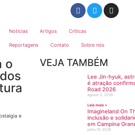
Notícias
Artigos
Críticas
Reportagens
Contato
Sobre nós
a o
VEJA TAMBÉM
 dos
Lee Jin-hyuk, ast
é atração confirm
tura
Road 2026
agosto 3, 2026
Leia mais »
Imagineland On Th
stalgia e
inclusão e solida
em Campina Gran
julho 16, 2026