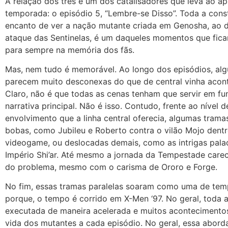
A relação dos três é um dos catalisadores que leva ao áp
temporada: o episódio 5, “Lembre-se Disso”. Toda a con
encanto de ver a nação mutante criada em Genosha, ao 
ataque das Sentinelas, é um daqueles momentos que fic
para sempre na memória dos fãs.
Mas, nem tudo é memorável. Ao longo dos episódios, alg
parecem muito desconexas do que de central vinha acon
Claro, não é que todas as cenas tenham que servir em f
narrativa principal. Não é isso. Contudo, frente ao nível 
envolvimento que a linha central oferecia, algumas tram
bobas, como Jubileu e Roberto contra o vilão Mojo dent
videogame, ou deslocadas demais, como as intrigas pala
Império Shi’ar. Até mesmo a jornada da Tempestade car
do problema, mesmo com o carisma de Ororo e Forge.
No fim, essas tramas paralelas soaram como uma de tem
porque, o tempo é corrido em X-Men ‘97. No geral, toda a
executada de maneira acelerada e muitos aconteciment
vida dos mutantes a cada episódio. No geral, essa abor