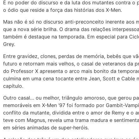
É no poder do discurso e da luta dos mutantes contra o 
o ódio que reside a força das histórias dos X-Men.
Mas não é só no discurso anti-preconceito inerente aos
que a nova série brilha. O drama das relações interpessoa
também é destaque na temporada. Em especial para Cicl
Grey.
Entre gravidez, clones, perdas de memória, bebês que vã
futuro e retornam mais velhos, o casal de veteranos da p
do Professor X apresenta o arco mais bonito da tempora
culmina em uma cena tocante entre Jean, Scott e Cable n
capítulo.
Outro casal… ou melhor, triângulo amoroso, que gerou p
memoráveis em X-Men ‘97 foi formado por Gambit-Vamp
conflito da mutante, dividida entre o amor de Remy e o 
teve com Magnus, revela uma trama madura e sentimenta
em séries animadas de super-heróis.