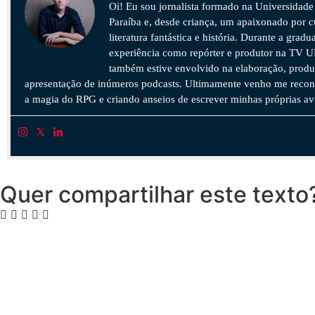
Oi! Eu sou jornalista formado na Universidade
Paraíba e, desde criança, um apaixonado por c
literatura fantástica e história. Durante a gradu
experiência como repórter e produtor na TV 
também estive envolvido na elaboração, produ
apresentação de inúmeros podcasts. Ultimamente venho me reco
a magia do RPG e criando anseios de escrever minhas próprias av
Quer compartilhar este texto