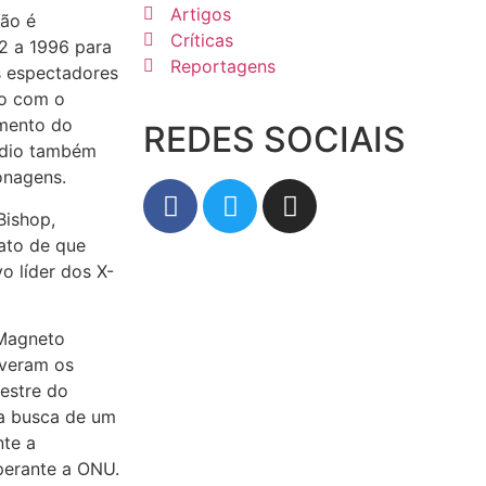
Artigos
não é
Críticas
92 a 1996 para
Reportagens
s espectadores
do com o
imento do
REDES SOCIAIS
sódio também
onagens.
Bishop,
ato de que
o líder dos X-
 Magneto
lveram os
estre do
na busca de um
nte a
perante a ONU.