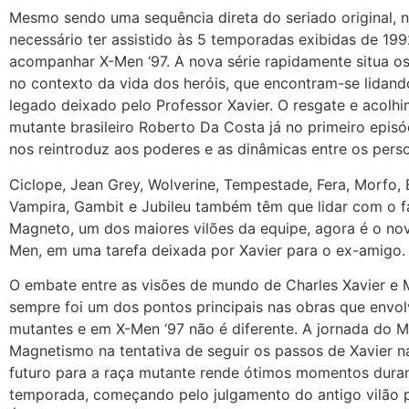
Mesmo sendo uma sequência direta do seriado original, 
necessário ter assistido às 5 temporadas exibidas de 19
acompanhar X-Men ‘97. A nova série rapidamente situa o
no contexto da vida dos heróis, que encontram-se lidan
legado deixado pelo Professor Xavier. O resgate e acolh
mutante brasileiro Roberto Da Costa já no primeiro epi
nos reintroduz aos poderes e as dinâmicas entre os pers
Ciclope, Jean Grey, Wolverine, Tempestade, Fera, Morfo, 
Vampira, Gambit e Jubileu também têm que lidar com o f
Magneto, um dos maiores vilões da equipe, agora é o nov
Men, em uma tarefa deixada por Xavier para o ex-amigo.
O embate entre as visões de mundo de Charles Xavier e
sempre foi um dos pontos principais nas obras que envo
mutantes e em X-Men ‘97 não é diferente. A jornada do M
Magnetismo na tentativa de seguir os passos de Xavier 
futuro para a raça mutante rende ótimos momentos dura
temporada, começando pelo julgamento do antigo vilão 