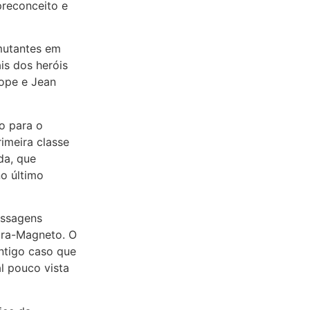
preconceito e
 mutantes em
is dos heróis
ope e Jean
o para o
rimeira classe
da, que
o último
assagens
ira-Magneto. O
antigo caso que
l pouco vista