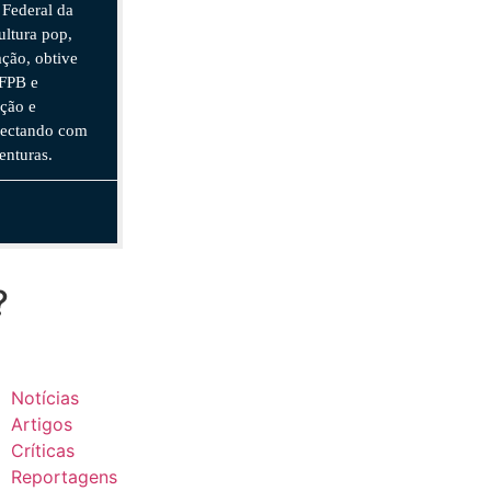
 Federal da
ultura pop,
ação, obtive
UFPB e
ção e
nectando com
enturas.
?
Notícias
Artigos
Críticas
Reportagens