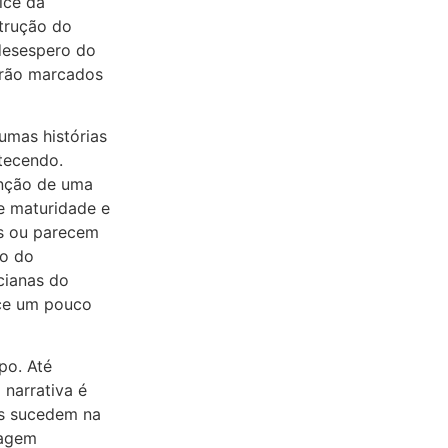
ice da
strução do
desespero do
arão marcados
umas histórias
tecendo.
unção de uma
de maturidade e
as ou parecem
ro do
cianas do
ece um pouco
po. Até
 narrativa é
os sucedem na
dagem