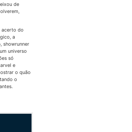
deixou de
olverem,
 acerto do
gico, a
o
, showrunner
 um universo
ões só
arvel e
mostrar o quão
atando o
antes.