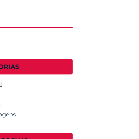
ORIAS
s
s
agens