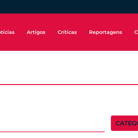
tícias
Artigos
Críticas
Reportagens
C
CATEG