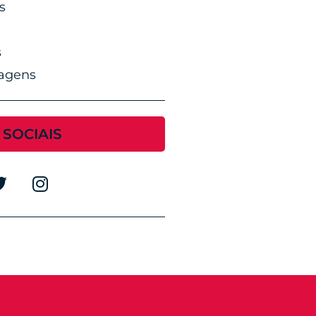
s
s
agens
 SOCIAIS