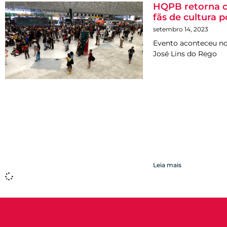
HQPB retorna co
fãs de cultura 
setembro 14, 2023
Evento aconteceu nos
José Lins do Rego
Leia mais