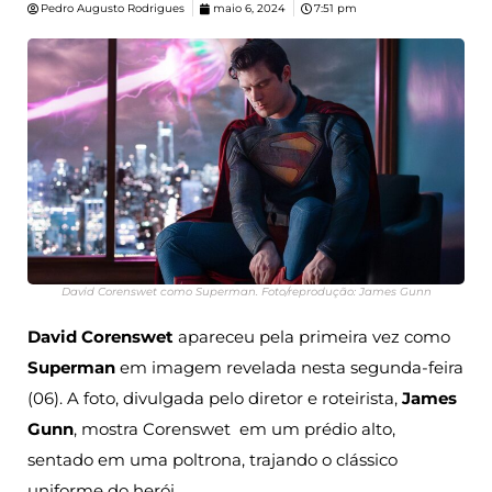
Pedro Augusto Rodrigues
maio 6, 2024
7:51 pm
David Corenswet como Superman. Foto/reprodução: James Gunn
David Corenswet
apareceu pela primeira vez como
Superman
em imagem revelada nesta segunda-feira
(06). A foto, divulgada pelo diretor e roteirista,
James
Gunn
, mostra Corenswet em um prédio alto,
sentado em uma poltrona, trajando o clássico
uniforme do herói.