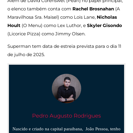
Além de David Corenswet (Pearl) no papel principal,
o elenco também conta com
Rachel Brosnahan
(A
Maravilhosa Sra. Maisel) como Lois Lane,
Nicholas
Hoult
(O Menu) como Lex Luthor, e
Skyler Gisondo
(Licorice Pizza) como Jimmy Olsen.
Superman tem data de estreia prevista para o dia 11
de julho de 2025.
Pedro Augusto Rodrigues
Nascido e criado na capital paraibana, João Pessoa, tenho