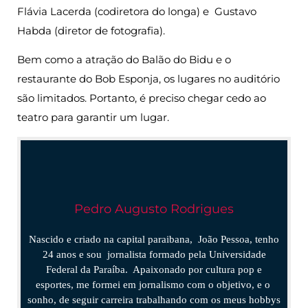
Flávia Lacerda (codiretora do longa) e Gustavo
Habda (diretor de fotografia).
Bem como a atração do Balão do Bidu e o
restaurante do Bob Esponja, os lugares no auditório
são limitados. Portanto, é preciso chegar cedo ao
teatro para garantir um lugar.
Pedro Augusto Rodrigues
Nascido e criado na capital paraibana, João Pessoa, tenho
24 anos e sou jornalista formado pela Universidade
Federal da Paraíba. Apaixonado por cultura pop e
esportes, me formei em jornalismo com o objetivo, e o
sonho, de seguir carreira trabalhando com os meus hobbys