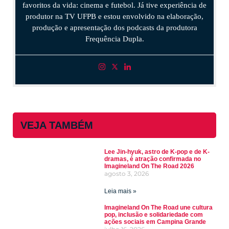
favoritos da vida: cinema e futebol. Já tive experiência de
produtor na TV UFPB e estou envolvido na elaboração,
produção e apresentação dos podcasts da produtora
Frequência Dupla.
VEJA TAMBÉM
Lee Jin-hyuk, astro de K-pop e de K-
dramas, é atração confirmada no
Imagineland On The Road 2026
agosto 3, 2026
Leia mais »
Imagineland On The Road une cultura
pop, inclusão e solidariedade com
ações sociais em Campina Grande